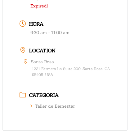
Expired!
HORA
9:30 am - 11:00 am
LOCATION
Santa Rosa
1221 Farmers Ln Suite 200, Santa Rosa, CA
95405, USA
CATEGORIA
Taller de Bienestar