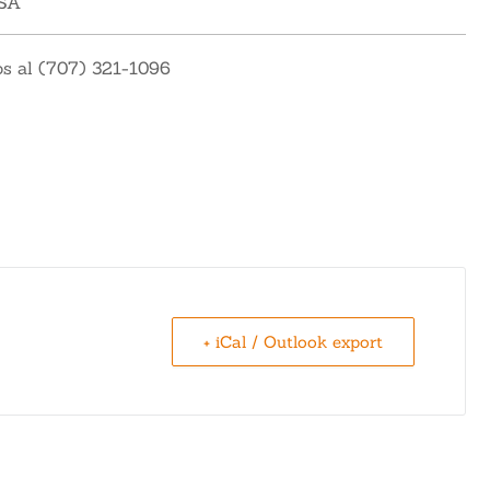
USA
os al (707) 321-1096
+ iCal / Outlook export