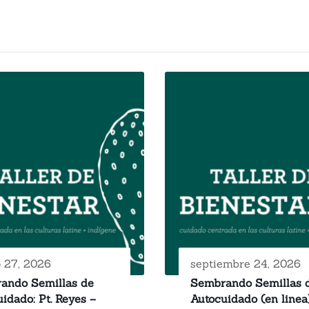
o 27, 2026
septiembre 24, 2026
ando Semillas de
Sembrando Semillas 
idado: Pt. Reyes –
Autocuidado (en linea